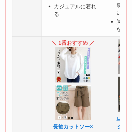
裏起
カジュアルに着れ
い
る
脚の
ない
＼ 1番おすすめ ／
ロゴ入
長袖カットソー×
ジョ