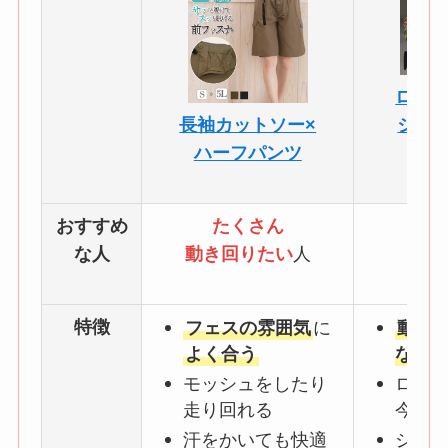
ロゴ入
長袖カットソー×
ジョ
ハーフパンツ
おすすめ
たくさん
軽
な人
動き回りたい
人
見
特徴
フェスの雰囲気
に
動き
よく合う
ない
モッシュをしたり
ロゴ入
走り回れる
今っ
汗をかいても快適
ジョ