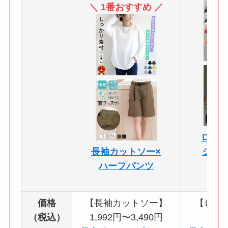
＼ 1番おすすめ ／
ロゴ入
長袖カットソー×
ジョ
ハーフパンツ
価格
【長袖カットソー】
【ロゴ
（税込）
1,992円〜3,490円
5