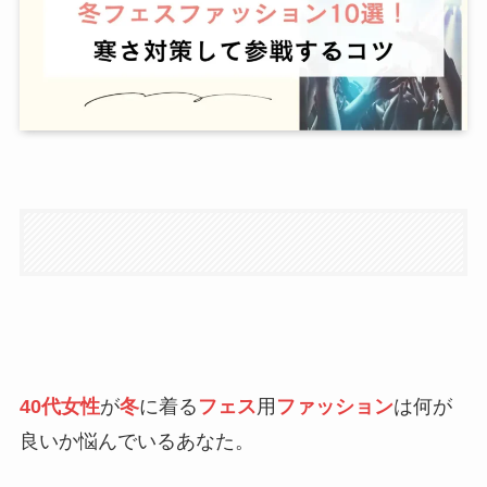
40代女性
が
冬
に着る
フェス
用
ファッション
は何が
良いか悩んでいるあなた。