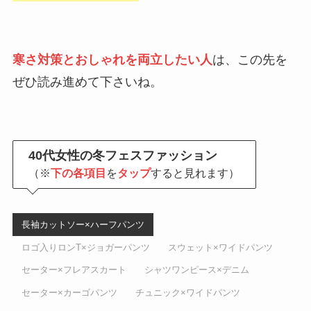
寒さ対策とおしゃれを両立したい人
は、この先を
ぜひ読み進めて下さいね。
40代女性の冬フェスファッション
（※
下の各項目
を
タップ
すると見れます）
長袖カットソー×ハーフパンツ
ロゴ入りロンT×ジョガーパンツ
スウェット×ワイドパンツ
セーター×フレアスカート
シャツワンピース×デニム
セーター×カーゴパンツ
チュニック×ワイドパンツ