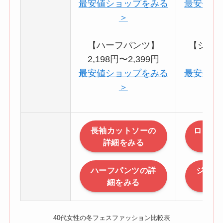
最安値ショップをみる
最安値シ
＞
【ハーフパンツ】
【ジョ
2,198円〜2,399円
3
最安値ショップをみる
最安値シ
＞
長袖カットソーの
ロゴ入
詳細をみる
細
ハーフパンツの詳
ジョガ
細をみる
詳
40代女性の冬フェスファッション比較表