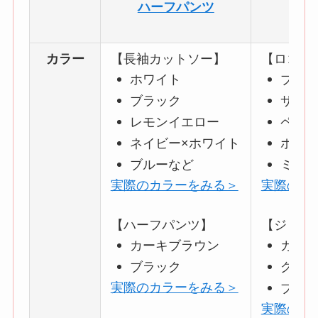
ハーフパンツ
カラー
【長袖カットソー】
【ロゴ入
ホワイト
ブラ
ブラック
サフ
レモンイエロー
ペー
ネイビー×ホワイト
ホワ
ブルーなど
ミル
実際のカラーをみる＞
実際のカ
【ハーフパンツ】
【ジョガ
カーキブラウン
カー
ブラック
グレ
実際のカラーをみる＞
ブラ
実際のカ