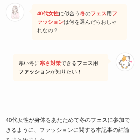
40代女性
に似合う
冬
の
フェス
用
フ
ァッション
は何を選んだらおしゃ
れなの？
寒い冬に
寒さ対策
できる
フェス
用
ファッション
が知りたい！
40代女性が身体をあたためて冬のフェスに参加で
きるように、ファッションに関する本記事の結論
をまとめました。