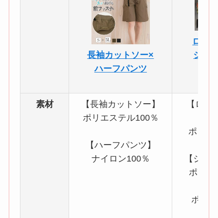
ロゴ入
長袖カットソー×
ジョ
ハーフパンツ
素材
【長袖カットソー】
【ロゴ
ポリエステル100％
綿
ポリエ
【ハーフパンツ】
ナイロン100％
【ジョ
ポリエ
綿
ポリウ