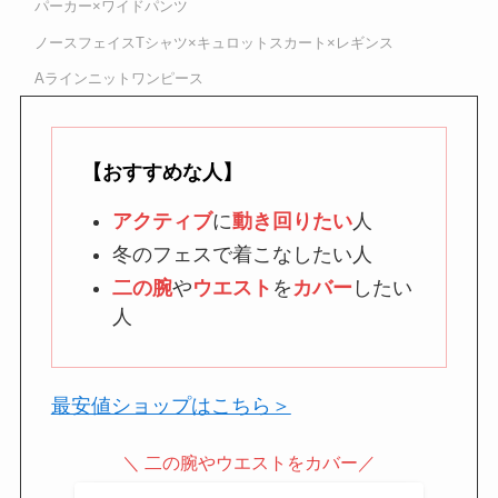
パーカー×ワイドパンツ
ノースフェイスTシャツ×キュロットスカート×レギンス
Aラインニットワンピース
【おすすめな人】
アクティブ
に
動き回りたい
人
冬のフェスで着こなしたい人
二の腕
や
ウエスト
を
カバー
したい
人
最安値ショップはこちら＞
＼ 二の腕やウエストをカバー／