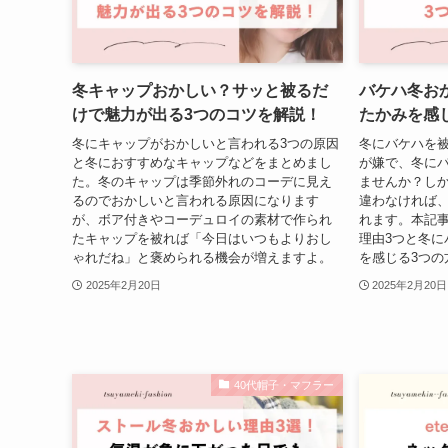
冬キャップおかしい？サッと被るだ
バケハ冬お
けで魅力が出る3つのコツを解説！
たかみを感
冬にキャップがおかしいと言われる3つの原因
冬にバケハを
と冬におすすめなキャップなどをまとめまし
が嫌で、冬に
た。冬のキャップは季節外れのコーデに見え
ませんか？し
るのでおかしいと言われる原因になります
違わなければ
が、ボア付きやコーデュロイの素材で作られ
れます。本記
たキャップを被れば「今日はいつもよりおし
理由3つと冬に
ゃれだね」と褒められる機会が増えますよ。
を感じる3つの
2025年2月20日
2025年2月20日
40代帽子・マフラー