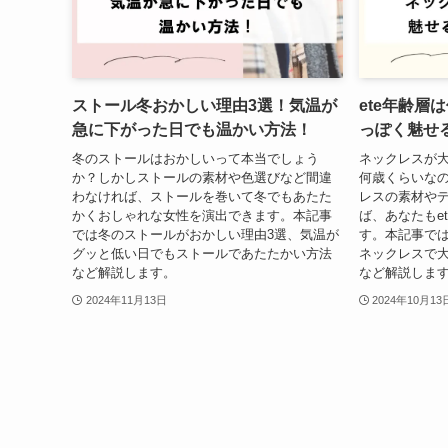
ストール冬おかしい理由3選！気温が
ete年齢層
急に下がった日でも温かい方法！
っぽく魅せ
冬のストールはおかしいって本当でしょう
ネックレスが大
か？しかしストールの素材や色選びなど間違
何歳くらいな
わなければ、ストールを巻いて冬でもあたた
レスの素材や
かくおしゃれな女性を演出できます。本記事
ば、あなたもe
では冬のストールがおかしい理由3選、気温が
す。本記事では
グッと低い日でもストールであたたかい方法
ネックレスで大
など解説します。
など解説しま
2024年11月13日
2024年10月13