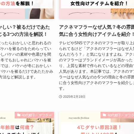
かしい？被るだけであた
アクネマフラーなぜ人気？冬の雰
じる3つの方法を解説！
気に合う女性向けアイテムを紹介
被ったらおかしいと思われるの
テレビやSNSでアクネのマフラーが取り上
バケハを被るのをためらってい
られてるけど「アクネのマフラーはなぜ人
かしバケハの素材や色選びを間
なんだろう？」と気になりますよね。アク
、冬でもおしゃれにバケハを被
のマフラーはブランドイメージが高かった
事では、バケハが冬におかしい
り、上質な素材で作られているなどの理由
バケハを被るだけであたたかみ
人気があります。本記事では、アクネのマ
方法など解説します。
ラーはなぜ人気なのか5つの理由と冬の雰
に合う女性向けアクネのマフラーを紹介し
す。
2025年2月19日
40代帽子・マフラー
40代帽子・マフ