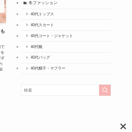
冬ファッション
40代トップス
40代スカート
倍も
40代コート・ジャケット
間で
40代靴
ーを
40代バッグ
がダ
わ
40代帽子・マフラー
似