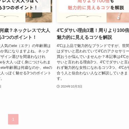
は何歳？ネックレスで大人
4℃ダサい理由3選！周りより100
る3つのポイント！
魅力的に見えるコツを解説
人気のete（エテ）の年齢層は
4℃は上品で魅力的なブランドですが、世
のか気になりますよね。ネック
はダサいと思われていて4℃のアクセサリ
デザイン選びを間違わなけれ
買おうか悩んでいませんか？本記事は4℃
teを大人っぽく身につけられま
サいと言われる理由3つ、4℃でダサいと言
ete年齢層は何歳なのか、eteの
れず魅力的な女性になれるコツ3つ、4℃が
人っぽく魅せる3つのポイント
合う人と似合わない人など解説していきま
す。
す。
日
2024年10月3日
1