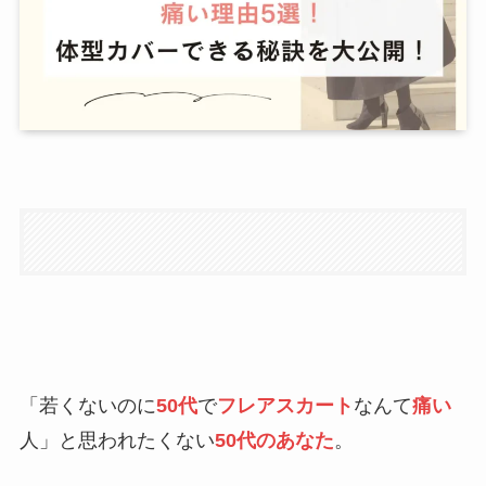
「若くないのに
50代
で
フレアスカート
なんて
痛い
人」と思われたくない
50代のあなた
。