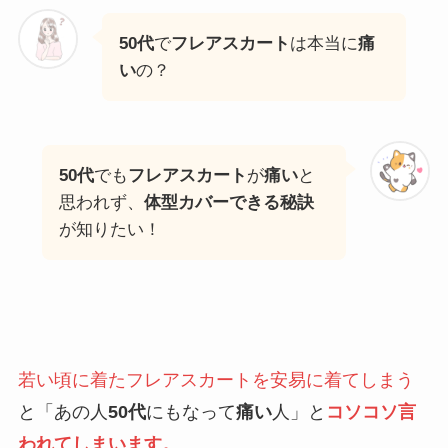
50代
で
フレアスカート
は本当に
痛
い
の？
50代
でも
フレアスカート
が
痛い
と
思われず、
体型カバーできる秘訣
が知りたい！
若い頃に着たフレアスカートを安易に着てしまう
と「あの人
50代
にもなって
痛い
人」と
コソコソ言
われてしまいます。