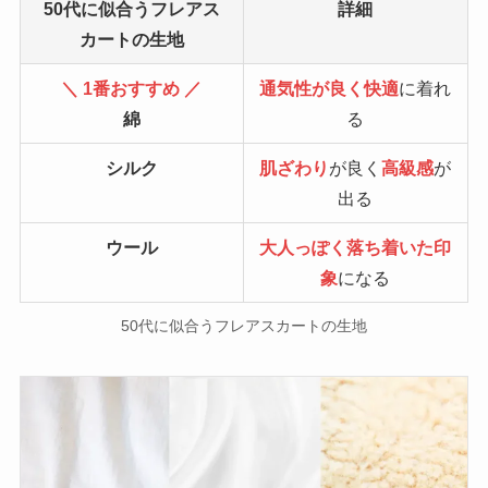
50代に似合うフレアス
詳細
カートの生地
＼ 1番おすすめ ／
通気性が良く快適
に着れ
綿
る
シルク
肌ざわり
が良く
高級感
が
出る
ウール
大人っぽく落ち着いた印
象
になる
50代に似合うフレアスカートの生地