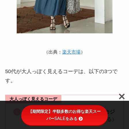
（出典：
楽天市場
）
50代が大人っぽく見えるコーデは、以下の3つで
す。
大人っぽく見えるコーデ
【期間限定】半額多数のお得な楽天スー
無地のTシャツ
とフレアスカート（
カジ
パーSALEをみる
ュアル過ぎずキレイめな印象
を与える）