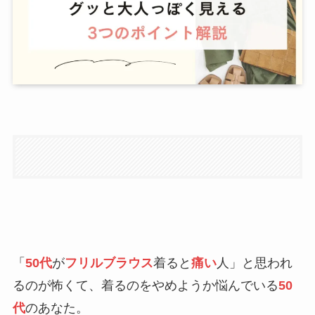
「
50代
が
フリルブラウス
着ると
痛い
人」と思われ
るのが怖くて、着るのをやめようか悩んでいる
50
代
のあなた。