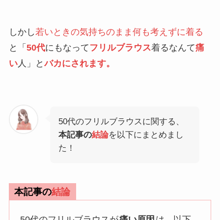
しかし
若いときの気持ちのまま何も考えずに着る
と「
50代
にもなって
フリルブラウス
着るなんて
痛
い
人」と
バカにされます。
50代のフリルブラウスに関する、
本記事の
結論
を以下にまとめまし
た！
本記事の
結論
50代のフリルブラウスが
痛い原因
は、以下