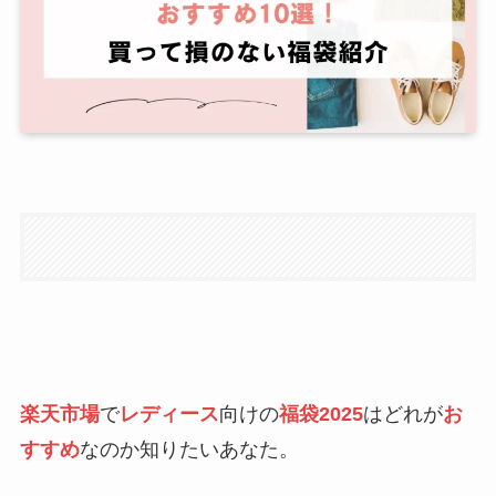
楽天市場
で
レディース
向けの
福袋2025
はどれが
お
すすめ
なのか知りたいあなた。