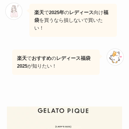
楽天
で
2025年
の
レディース
向け
福
袋
を買うなら損しないで買いた
い！
楽天
で
おすすめ
の
レディース福袋
2025
が知りたい！