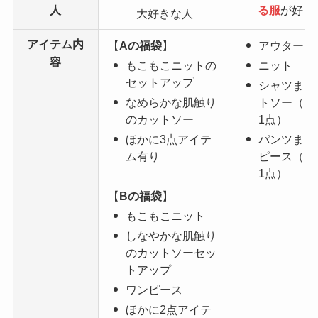
人
る服
が好き
大好きな人
アイテム内
【
Aの福袋
】
アウター
容
もこもこニットの
ニット
セットアップ
シャツまた
なめらかな肌触り
トソー（ど
のカットソー
1点）
ほかに3点アイテ
パンツまた
ム有り
ピース（ど
1点）
【
Bの福袋
】
もこもこニット
しなやかな肌触り
のカットソーセッ
トアップ
ワンピース
ほかに2点アイテ