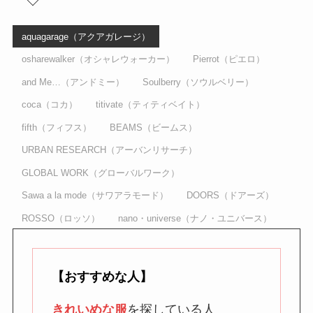
aquagarage（アクアガレージ）
osharewalker（オシャレウォーカー）
Pierrot（ピエロ）
and Me…（アンドミー）
Soulberry（ソウルベリー）
coca（コカ）
titivate（ティティベイト）
fifth（フィフス）
BEAMS（ビームス）
URBAN RESEARCH（アーバンリサーチ）
GLOBAL WORK（グローバルワーク）
Sawa a la mode（サワアラモード）
DOORS（ドアーズ）
ROSSO（ロッソ）
nano・universe（ナノ・ユニバース）
【おすすめな人】
きれいめな服
を探している人