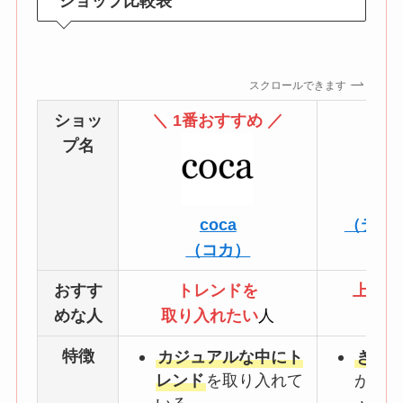
ショップ比較表
スクロールできます
ショッ
＼ 1番おすすめ ／
プ名
t
coca
（ティ
（コカ）
おすす
トレンドを
上品に
めな人
取り入れたい
人
特徴
カジュアルな中にト
きれ
レンド
を取り入れて
が多い