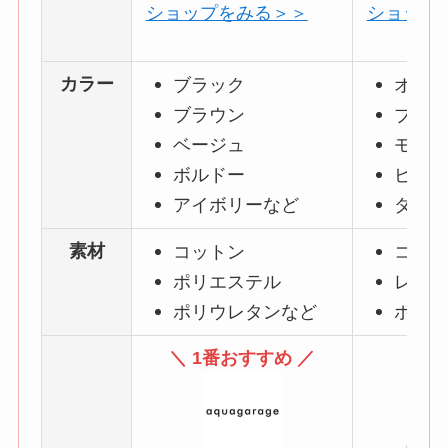
ショップをみる＞＞
ショップ
カラー
ブラック
オフホ
ブラウン
ブラッ
ベージュ
モカベ
ボルドー
ピンク
アイボリー
など
ダーク
素材
コットン
コット
ポリエステル
レーヨ
ポリウレタンなど
ポリウ
＼ 1番おすすめ ／
osha