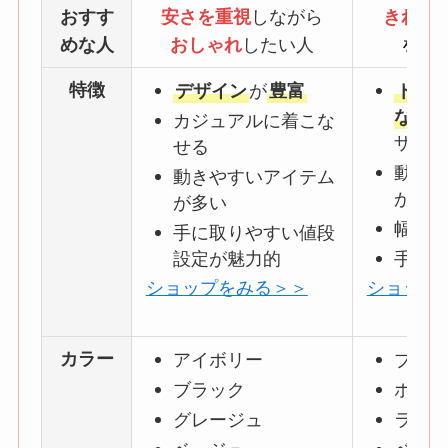
おすす
安さを重視
しながら
きれい
めな人
おしゃれ
したい人
を楽
特徴
デザイン
が
豊富
トレ
ない
カジュアルに着こな
ザイン
せる
動きや
動きやすいアイテム
が多い
が多い
幅広い
手に取りやすい値段
設定が魅力的
手頃な
ショップをみる＞＞
ショップ
カラー
アイボリー
ブラッ
ブラック
ホワイ
グレージュ
ライト