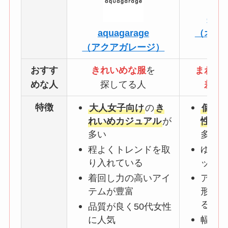
osha
aquagarage
（オシ
（アクアガレージ）
おすす
きれいめな服
を
まわり
めな人
探してる人
差を
特徴
大人女子向け
の
き
個性
れいめカジュアル
が
性の高
多い
多い
程よくトレンドを取
ゆった
り入れている
ットが
着回し力の高いアイ
アシン
テムが豊富
形した
る
品質が良く50代女性
に人気
幅広い