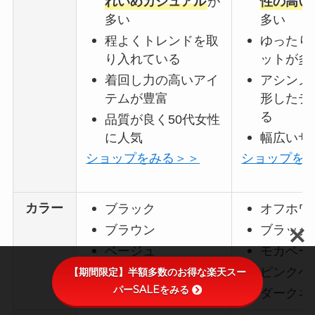
れいめカジュアル
が
性の高い
多い
多い
程よくトレンドを取
ゆったり
り入れている
ットが多
着回し力の高いアイ
アシンメ
テムが豊富
形したデ
る
品質が良く50代女性
に人気
幅広いサ
ショップをみる＞＞
ショップを
カラー
ブラック
オフホワ
ブラウン
ブラック
ベージュ
モカベー
ボルドー
ピンクベ
【期間限定】半額多数のお得な楽天スー
パーSALEをみる
アイボリー
など
ダークネ