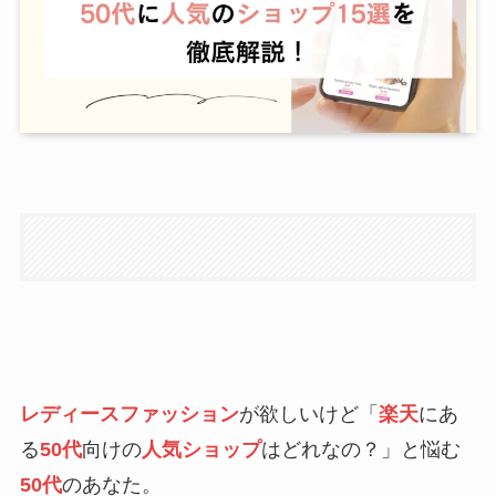
レディースファッション
が欲しいけど「
楽天
にあ
る
50代
向けの
人気ショップ
はどれなの？」と悩む
50代
のあなた。