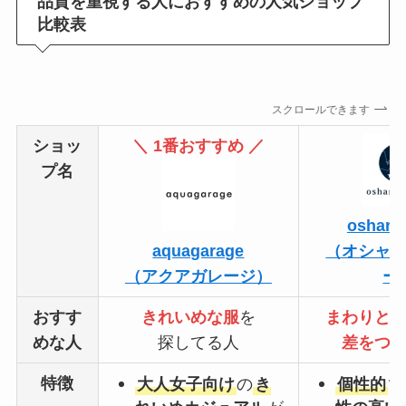
品質を重視する人におすすめの人気ショップ
比較表
スクロールできます
ショッ
＼ 1番おすすめ ／
プ名
oshare
aquagarage
（オシャ
（アクアガレージ）
ー
おすす
きれいめな服
を
まわりと
めな人
探してる人
差をつ
特徴
大人女子向け
の
き
個性的
で