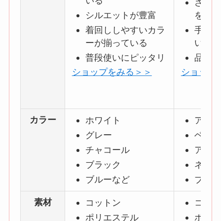
いる
さりげ
シルエットが豊富
を取り
着回ししやすいカラ
手軽に
ーが揃っている
い
普段使いにピッタリ
品質が
ショップをみる＞＞
ショップ
カラー
ホワイト
アッシ
グレー
ベージ
チャコール
アイボ
ブラック
ネイビ
ブルー
など
ブラッ
素材
コットン
コット
ポリエステル
ポリエ