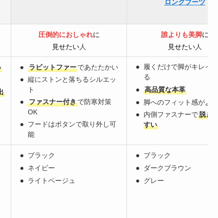
ロングブーツ
圧倒的におしゃれ
に
誰よりも美脚
に
見せたい
人
見せたい
人
履くだけで脚がキレイ
い
ラビットファー
であたたかい
る
縦にストンと落ちるシルエッ
る
ト
高品質な本革
出
ファスナー付き
で防寒対策
脚へのフィット感がよ
OK
内側ファスナーで
脱ぎ
フードはボタンで取り外し可
すい
能
ブラック
ブラック
ネイビー
ダークブラウン
ライトベージュ
グレー