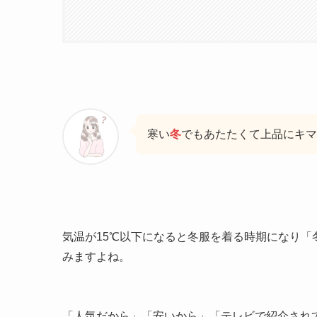
寒い
冬
でもあたたくて上品にキマ
気温が15℃以下になると冬服を着る時期になり
みますよね。
「人気だから」「安いから」「テレビで紹介され