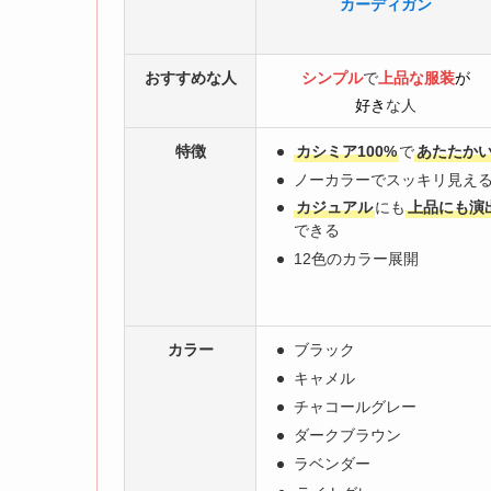
カーディガン
おすすめな人
シンプル
で
上品な服装
が
好き
な人
特徴
カシミア100%
で
あたたか
ノーカラーでスッキリ見え
カジュアル
にも
上品にも演
できる
12色のカラー展開
カラー
ブラック
キャメル
チャコールグレー
ダークブラウン
ラベンダー